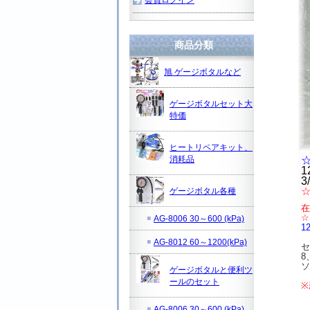
商品分類
旭 ゲージボタルなど
ゲージボタルセット大
特価
ヒートリペアキット、
消耗品
1
3
ゲージボタル各種
在
☆
AG-8006 30～600 (kPa)
1
AG-8012 60～1200(kPa)
セ
8
ソ
ゲージボタルと便利ツ
ールのセット
※
AG-8006 30～600 (kPa)