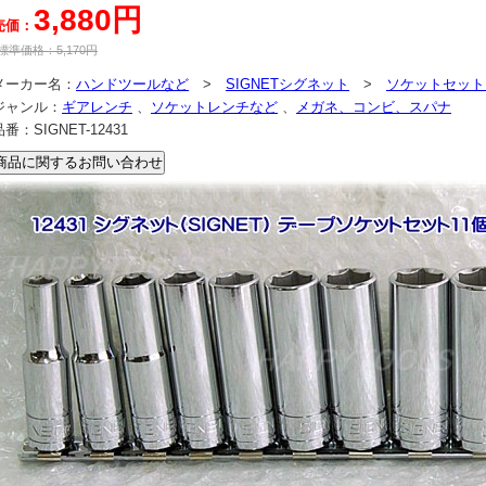
3,880円
売価：
標準価格：
5,170
円
メーカー名：
ハンドツールなど
>
SIGNETシグネット
>
ソケットセット 
ジャンル：
ギアレンチ
、
ソケットレンチなど
、
メガネ、コンビ、スパナ
品番：
SIGNET-12431