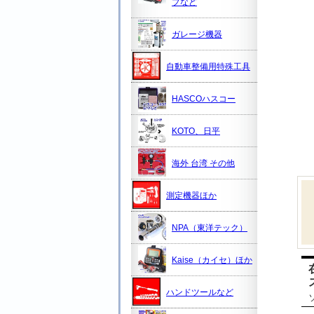
プなど
ガレージ機器
自動車整備用特殊工具
HASCOハスコー
KOTO、日平
海外 台湾 その他
測定機器ほか
NPA（東洋テック）
Kaise（カイセ）ほか
ハンドツールなど