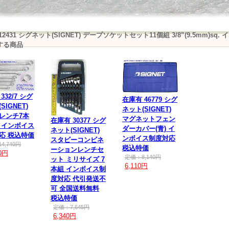
12431 シグネット(SIGNET) デープソケットセット11個組 3/8”(9.5mm)
する商品
332/7 シグ
在庫有 46779 シグ
SIGNET)
ネット(SIGNET)
レンチ7本
マグネットフェン
在庫有 30377 シグ
 インボイス
ダーカバー(青) イ
ネット(SIGNET)
応 税込特価
ンボイス制度対応
スタビーコンビネ
4,740円
税込特価
ーションレンチセ
60円
定価：8,140円
ット ミリサイズ 7
6,110円
本組 インボイス制
度対応 代引発送不
可 全国送料無料
税込特価
定価：7,645円
6,340円