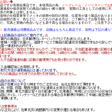
お願い◆
品ですが長期在庫品です。未使用品の為、
ノークレーム・ノーリターンでお
通過程や保存状態での商品の細かい擦り傷等、 実際の工具としての使用に不
良の対象とは致しません。
造時の仕様変更等でメッキの状態や刻印の形状、位置等が違う製品がありま
品細部の造り、色などに、こだわりのある方は、ご了解の上でお取引願いま
た、写真と実物の色合いなども若干異なる場合がありますので、ご注意下さ
☆
販売価格は消費税込みです。品物はもちろん新品です。送料は下記の通り