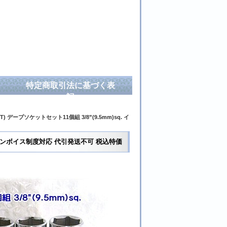
特定商取引法に基づく表
記
T) デープソケットセット11個組 3/8”(9.5mm)sq. イ
sq. インボイス制度対応 代引発送不可 税込特価