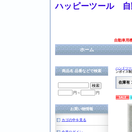
ハッピーツール 自
自動車用
ホーム
ハンドツー
商品名 品番などで検索
ンボイス制
在庫有 
円～
円
お買い物情報
カゴの中を見る
会員ログイン