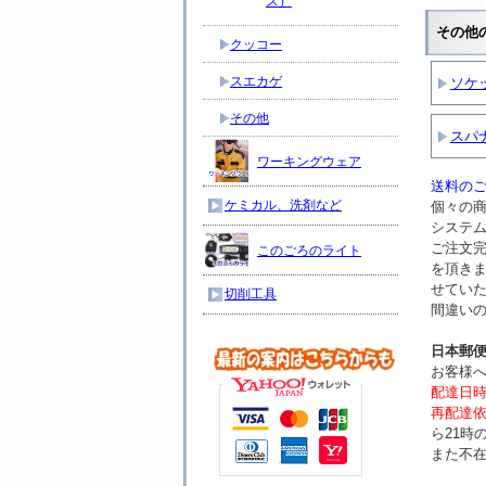
ス）
その他
クッコー
スエカゲ
ソケッ
その他
スパ
ワーキングウェア
送料のご
ケミカル、洗剤など
個々の
システ
ご注文
このごろのライト
を頂き
せてい
切削工具
間違い
日本郵
お客様
配達日
再配達
ら21時
また不