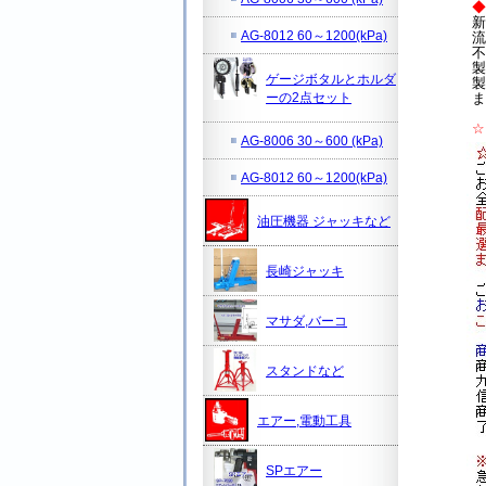
◆
新
AG-8012 60～1200(kPa)
流
不
製
ゲージボタルとホルダ
製
ーの2点セット
ま
☆
AG-8006 30～600 (kPa)
AG-8012 60～1200(kPa)
油圧機器 ジャッキなど
長崎ジャッキ
マサダ,バーコ
スタンドなど
エアー,電動工具
SPエアー