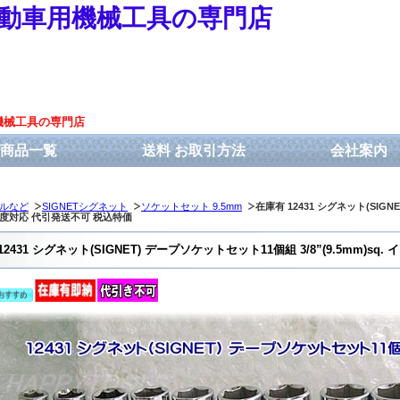
動車用機械工具の専門店
機械工具の専門店
商品一覧
送料 お取引方法
会社案内
ルなど
SIGNETシグネット
ソケットセット 9.5mm
在庫有 12431 シグネット(SIGNE
度対応 代引発送不可 税込特価
12431 シグネット(SIGNET) デープソケットセット11個組 3/8”(9.5mm)