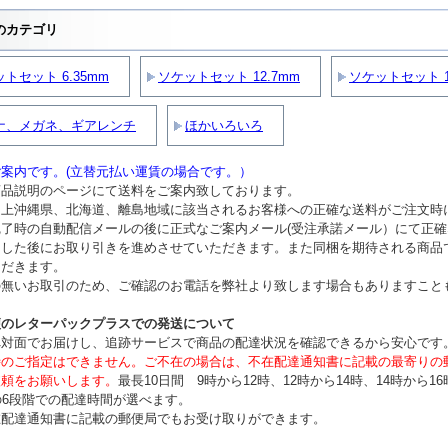
のカテゴリ
トセット 6.35mm
ソケットセット 12.7mm
ソケットセット 1
ナ、メガネ、ギアレンチ
ほかいろいろ
案内です。(立替元払い運賃の場合です。）
商品説明のページにて送料をご案内致しております。
ム上沖縄県、北海道、離島地域に該当されるお客様への正確な送料がご注文時
完了時の自動配信メールの後に正式なご案内メール(受注承諾メール）にて正
ました後にお取り引きを進めさせていただきます。また同梱を期待される商品
ただきます。
の無いお取引のため、ご確認のお電話を弊社より致します場合もありますこと
便のレターパックプラスでの発送について
へ対面でお届けし、追跡サービスで商品の配達状況を確認できるから安心です
時のご指定はできません。ご不在の場合は、不在配達通知書に記載の最寄りの
依頼をお願いします。
最長10日間 9時から12時、12時から14時、14時から16
の6段階での配達時間が選べます。
在配達通知書に記載の郵便局でもお受け取りができます。