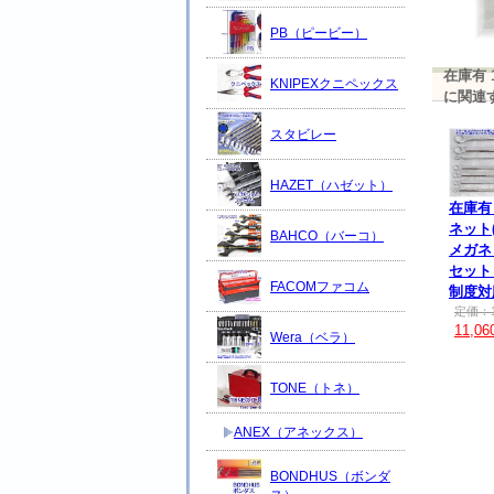
PB（ピービー）
在庫有 
KNIPEXクニペックス
に関連
スタビレー
HAZET（ハゼット）
在庫有 
ネット(
BAHCO（バーコ）
メガネ
セット
FACOMファコム
制度対
定価：1
11,0
Wera（ベラ）
TONE（トネ）
ANEX（アネックス）
BONDHUS（ボンダ