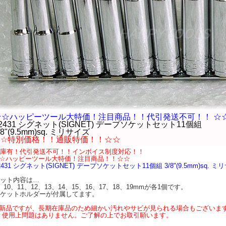
☆☆ハッピーツール大特価！注目商品！！代引発送不可！！
☆
2431 シグネット(SIGNET) デープソケットセット11個組
/8"(9.5mm)sq. ミリサイズ
☆☆特別価格！！通販特価！！☆☆
庫有！代引発送不可！！インボイス制度対応！！
☆ハッピーツール大特価！注目商品！！☆☆
2431 シグネット(SIGNET) デープソケットセット11個組 3/8"(9.5mm)sq
ット内容は…
、10、11、12、13、14、15、16、17、18、19mmが各1個です。
ケットホルダーが付属してます。
新品ですが、長期在庫品のため細かい汚れやサビが見られる場合もございま
使用上問題はありません。ご了解の上でお取引願います。