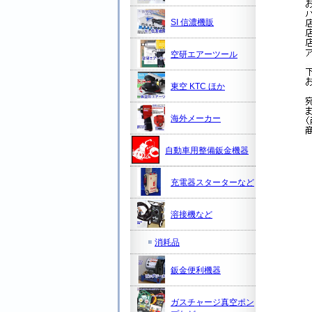
SI 信濃機販
空研エアーツール
東空 KTC ほか
海外メーカー
自動車用整備鈑金機器
充電器スターターなど
溶接機など
消耗品
鈑金便利機器
ガスチャージ真空ポン