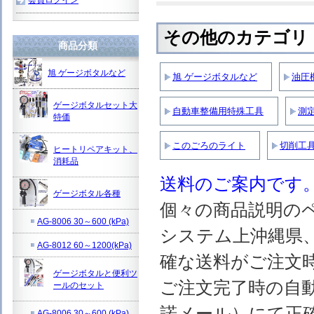
その他のカテゴリ
商品分類
旭 ゲージボタルなど
旭 ゲージボタルなど
油圧
ゲージボタルセット大
自動車整備用特殊工具
測
特価
このごろのライト
切削工
ヒートリペアキット、
消耗品
送料のご案内です
ゲージボタル各種
個々の商品説明の
AG-8006 30～600 (kPa)
システム上沖縄県
AG-8012 60～1200(kPa)
確な送料がご注文
ゲージボタルと便利ツ
ご注文完了時の自
ールのセット
諾メール）にて正
AG-8006 30～600 (kPa)