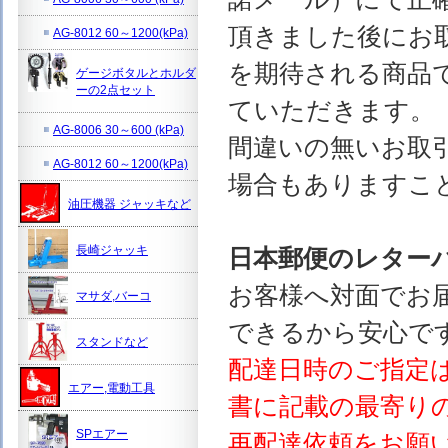
頂きました後にお
AG-8012 60～1200(kPa)
を期待される商品
ゲージボタルとホルダ
ーの2点セット
ていただきます。
AG-8006 30～600 (kPa)
間違いの無いお取
AG-8012 60～1200(kPa)
場合もありますこ
油圧機器 ジャッキなど
長崎ジャッキ
日本郵便のレター
お客様へ対面でお
マサダ,バーコ
できるから安心で
スタンドなど
配達日時のご指定
エアー,電動工具
書に記載の最寄り
SPエアー
再配達依頼をお願