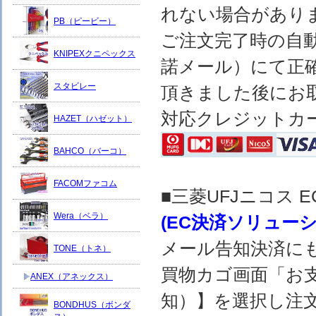
れない場合があり
PB（ピービー）
ご注文完了時の自
KNIPEXクニペックス
諾メール）にて正
スタビレー
頂きました後にお
対応クレジットカ
HAZET（ハゼット）
BAHCO（バーコ）
FACOMファコム
■三菱UFJニコス
Wera（ベラ）
(EC決済ソリュー
メール告知決済に
TONE（トネ）
買物カゴ画面「お
ANEX（アネックス）
知）】を選択し注
BONDHUS（ボンダ