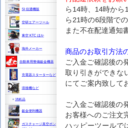
ら14時、14時から
SI 信濃機販
ら21時の6段階で
空研エアーツール
また不在配達通知
東空 KTC ほか
海外メーカー
商品のお取引方法
ご入金ご確認後の
自動車用整備鈑金機器
取り引きができな
充電器スターターなど
にてご案内致して
溶接機など
消耗品
ご入金ご確認後の
鈑金便利機器
お客様へのご注文
ハッピーツールで
ガスチャージ真空ポン