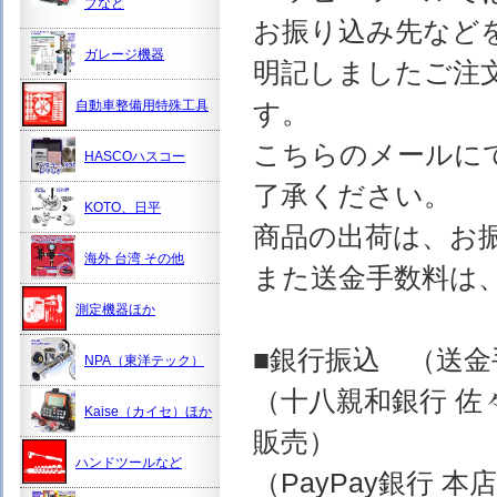
プなど
お振り込み先など
ガレージ機器
明記しましたご注
自動車整備用特殊工具
す。
こちらのメールに
HASCOハスコー
了承ください。
KOTO、日平
商品の出荷は、お
海外 台湾 その他
また送金手数料は
測定機器ほか
■銀行振込 （送
NPA（東洋テック）
（十八親和銀行 佐
Kaise（カイセ）ほか
販売）
ハンドツールなど
（PayPay銀行 