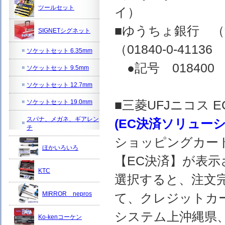
ツールセット
イ）
■ゆうちょ銀行 
SIGNETシグネット
（01840-0-4
ソケットセット 6.35mm
●記号 018400 
ソケットセット 9.5mm
ソケットセット 12.7mm
■三菱UFJニコス
ソケットセット 19.0mm
スパナ、メガネ、ギアレン
(EC決済ソリュー
チ
ショッピングカー
ほかいろいろ
【EC決済】が表示
KTC
選択すると、注文完
MIRROR nepros
て、クレジットカ
システム上沖縄県
Ko-kenコーケン