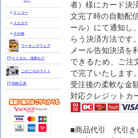
ス）
者）様にカード決
クッコー
文完了時の自動配
スエカゲ
ール）にて通知し
その他
らう決済方法です
ワーキングウェア
メール告知決済を
ケミカル、洗剤など
できるため、ご注
で完了いたします
このごろのライト
受注後の柔軟な金
切削工具
対応クレジットカ
■商品代引 代引