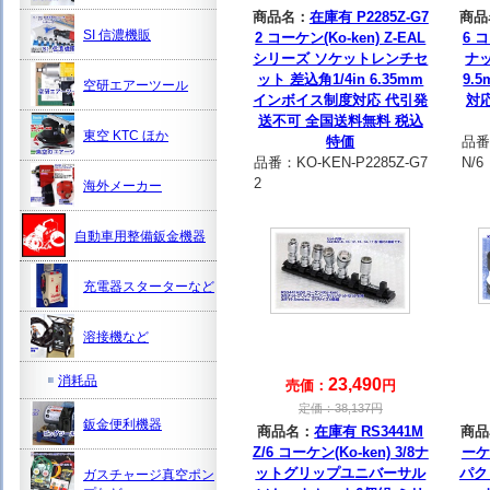
商品名：
在庫有 P2285Z-G7
商品
SI 信濃機販
2 コーケン(Ko-ken) Z-EAL
6 
シリーズ ソケットレンチセ
ナッ
ット 差込角1/4in 6.35mm
9.
空研エアーツール
インボイス制度対応 代引発
対
送不可 全国送料無料 税込
東空 KTC ほか
特価
品番
品番：
KO-KEN-P2285Z-G7
N/6
2
海外メーカー
自動車用整備鈑金機器
充電器スターターなど
溶接機など
消耗品
23,490
売価：
円
定価：
38,137
円
鈑金便利機器
商品名：
在庫有 RS3441M
商品
Z/6 コーケン(Ko-ken) 3/8ナ
ーケ
ットグリップユニバーサル
パク
ガスチャージ真空ポン