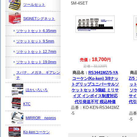
5M-4SET
ツールセット
SIGNETシグネット
ソケットセット 6.35mm
ソケットセット 9.5mm
ソケットセット 12.7mm
18,700
売価：
円
ソケットセット 19.0mm
定価：
32,120
円
スパナ、メガネ、ギアレン
商品名：
RS3441MZ/5-YA
商
チ
コーケン(Ko-ken) 3/8ナッ
Z/5
トグリップユニバーサルソ
ッ
ほかいろいろ
ケットセット5個組 ミリサ
ソ
イズ インボイス制度対応
サイ
代引発送不可 税込特価
代引
KTC
品番：
KO-KEN-RS3441MZ
-5
品番
MIRROR nepros
-5
Ko-kenコーケン