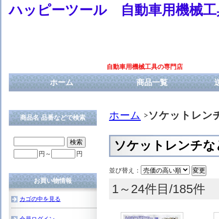
ハッピーツール 自動車用機械工
自動車用機械工具の専門店
ホーム
商品一覧
ホーム
ソケットレン
商品名 品番などで検索
ソケットレンチな
円～
円
並び替え：
お買い物情報
1～24件目/185件
カゴの中を見る
会員ログイン