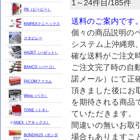
1～24件目/185件
PB（ピービー）
送料のご案内です
KNIPEXクニペックス
個々の商品説明の
スタビレー
システム上沖縄県
HAZET（ハゼット）
確な送料がご注文
ご注文完了時の自
BAHCO（バーコ）
諾メール）にて正
FACOMファコム
頂きました後にお
Wera（ベラ）
を期待される商品
TONE（トネ）
ていただきます。
ANEX（アネックス）
間違いの無いお取
場合もありますこ
BONDHUS（ボンダ