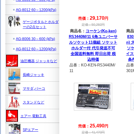
AG-8012 60～1200(kPa)
29,170
売価：
円
ゲージボタルとホルダ
定価：
50,292
円
ーの2点セット
商品名：
コーケン(Ko-ken)
商
RS3440M/11 6角ユニバーサ
83
AG-8006 30～600 (kPa)
ルソケット11個組 ソケット
n)
ホルダー付 代引発送不可
ソ
AG-8012 60～1200(kPa)
全国送料無料 即日出荷 税
イス
込特価
条
油圧機器 ジャッキなど
品番：
KO-KEN-RS3440M/
品番
11
301
長崎ジャッキ
マサダ,バーコ
スタンドなど
エアー,電動工具
25,490
売価：
円
SPエアー
定価：
41,470
円