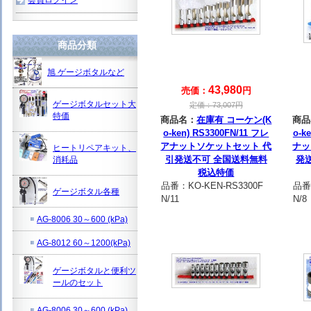
商品分類
旭 ゲージボタルなど
43,980
売価：
円
ゲージボタルセット大
定価：
73,007
円
特価
商品名：
在庫有 コーケン(K
商品
o-ken) RS3300FN/11 フレ
o-k
アナットソケットセット 代
ナッ
ヒートリペアキット、
引発送不可 全国送料無料
発
消耗品
税込特価
品番：
KO-KEN-RS3300F
品番
ゲージボタル各種
N/11
N/8
AG-8006 30～600 (kPa)
AG-8012 60～1200(kPa)
ゲージボタルと便利ツ
ールのセット
AG-8006 30～600 (kPa)