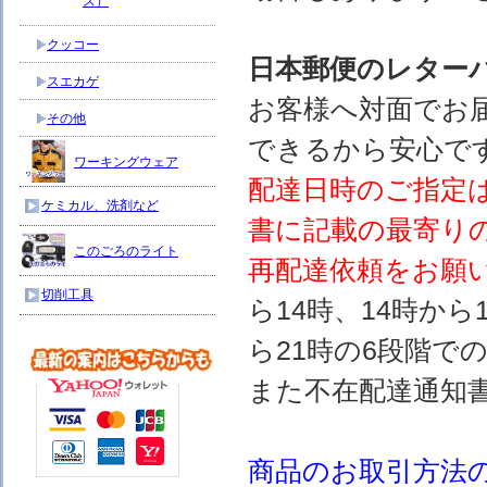
ス）
クッコー
日本郵便のレター
スエカゲ
お客様へ対面でお
その他
できるから安心で
ワーキングウェア
配達日時のご指定
ケミカル、洗剤など
書に記載の最寄り
このごろのライト
再配達依頼をお願
切削工具
ら14時、14時から
ら21時の6段階で
また不在配達通知
商品のお取引方法