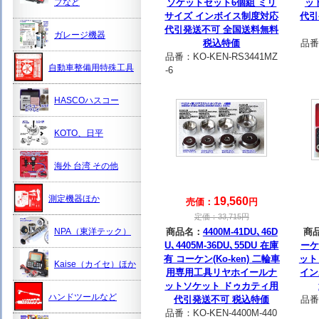
プなど
ソケットセット6個組 ミリ
ッ
サイズ インボイス制度対応
代引
代引発送不可 全国送料無料
ガレージ機器
税込特価
品番
品番：
KO-KEN-RS3441MZ
自動車整備用特殊工具
-6
HASCOハスコー
KOTO、日平
海外 台湾 その他
測定機器ほか
19,560
売価：
円
定価：
33,715
円
NPA（東洋テック）
商品名：
4400M-41DU､46D
商
U､4405M-36DU､55DU 在庫
ーケ
有 コーケン(Ko-ken) 二輪車
ット 
Kaise（カイセ）ほか
用専用工具リヤホイールナ
イン
ットソケット ドゥカティ用
ハンドツールなど
代引発送不可 税込特価
品番
品番：
KO-KEN-4400M-440