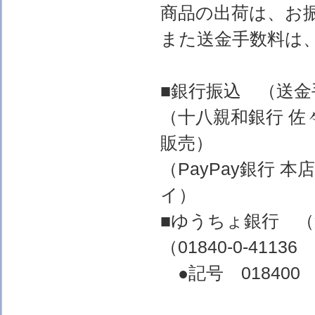
商品の出荷は、お
また送金手数料は
■銀行振込 （送
（十八親和銀行 佐
販売）
（PayPay銀行 
イ）
■ゆうちょ銀行 
（01840-0-4
●記号 018400 