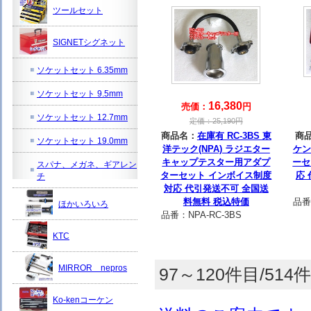
ツールセット
SIGNETシグネット
ソケットセット 6.35mm
ソケットセット 9.5mm
16,380
売価：
円
ソケットセット 12.7mm
定価：
25,190
円
商品名：
在庫有 RC-3BS 東
商
ソケットセット 19.0mm
洋テック(NPA) ラジエター
ケン
キャップテスター用アダプ
ーセ
スパナ、メガネ、ギアレン
ターセット インボイス制度
応
チ
対応 代引発送不可 全国送
料無料 税込特価
品番
ほかいろいろ
品番：
NPA-RC-3BS
KTC
MIRROR nepros
97～120件目/514件
Ko-kenコーケン