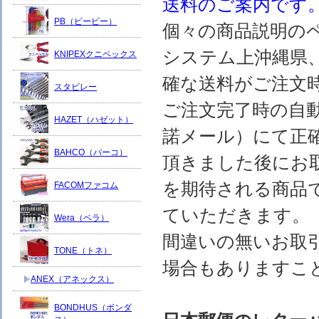
送料のご案内です
PB（ピービー）
個々の商品説明の
システム上沖縄県
KNIPEXクニペックス
確な送料がご注文
スタビレー
ご注文完了時の自
HAZET（ハゼット）
諾メール）にて正
BAHCO（バーコ）
頂きました後にお
を期待される商品
FACOMファコム
ていただきます。
Wera（ベラ）
間違いの無いお取
TONE（トネ）
場合もありますこ
ANEX（アネックス）
BONDHUS（ボンダ