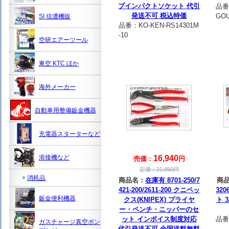
プインパクトソケット 代引
品番
発送不可 税込特価
GO
SI 信濃機販
品番：
KO-KEN-RS14301M
-10
空研エアーツール
東空 KTC ほか
海外メーカー
自動車用整備鈑金機器
充電器スターターなど
溶接機など
16,940
売価：
円
定価：
21,890
円
消耗品
商品名：
在庫有 8701-250/7
商
421-200/2611-200 クニペッ
32
鈑金便利機器
クス(KNIPEX) プライヤ
ト 3
ー・ペンチ・ニッパーのセ
ット インボイス制度対応
品番
ガスチャージ真空ポン
代引発送不可 全国送料無料