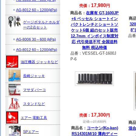
17,980
売価：
円
AG-8012 60～1200(kPa)
商品名：
在庫有 GT-1600JP
商
+6 ベッセル ショートイン
ゲージボタルとホルダ
32
パクトレンチとショートソ
ーの2点セット
8”
ケット6個 組のセット販売
品番
12.7mm インボイス制度対
AG-8006 30～600 (kPa)
応 代引発送不可 全国送料
無料 税込特価
AG-8012 60～1200(kPa)
品番：
VESSEL-GT-1600J
P-6
油圧機器 ジャッキなど
長崎ジャッキ
マサダ,バーコ
スタンドなど
17,300
売価：
円
エアー,電動工具
定価：
27,830
円
商
商品名：
コーケン(Ko-ken)
混
SPエアー
RS14301M/10 薄肉ディー