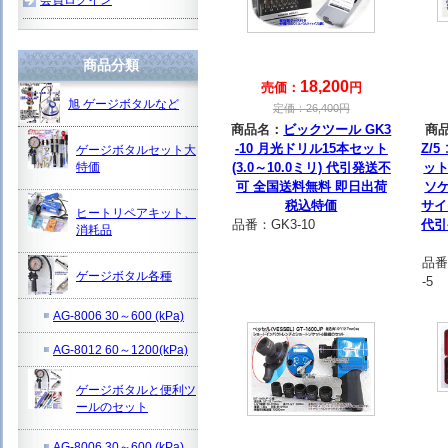
商品分類
18,200
売価：
円
旭 ゲージボタルなど
定価：
26,400
円
商品名：
ビックツール GK3
商
-10 月光ドリル15本セット
Z/5
ゲージボタルセット大
特価
(3.0～10.0ミリ) 代引発送不
ッ
可 全国送料無料 即日出荷
ソ
税込特価
サイ
ヒートリペアキット、
品番：
GK3-10
代引
消耗品
品番
ゲージボタル各種
-5
AG-8006 30～600 (kPa)
AG-8012 60～1200(kPa)
ゲージボタルと便利ツ
ールのセット
AG-8006 30～600 (kPa)