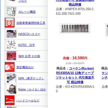
プなど
税込特価
品番：
KNIPEX-8701-250-2
ガレージ機器
611-200-7421-200
自動車整備用特殊工具
HASCOハスコー
KOTO、日平
海外 台湾 その他
16,590
売価：
円
定価：
28,600
円
測定機器ほか
商品名：
コーケン(Ko-ken)
商品
RS4305A/10 12角ディープ
ケン
ソケットセット 代引発送不
ンチ
NPA（東洋テック）
可 税込特価
品番：
KO-KEN-RS4305A/1
品番
Kaise（カイセ）ほか
0
ハンドツールなど