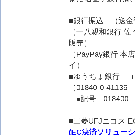
■銀行振込 （送
（十八親和銀行 佐
販売）
（PayPay銀行 
イ）
■ゆうちょ銀行 
（01840-0-4
●記号 018400 
■三菱UFJニコス
(EC決済ソリュー