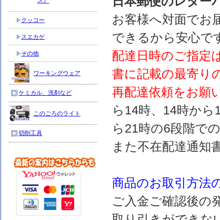
日本郵便のレター
ス）
お客様へ対面でお
クッコー
できるから安心で
スエカゲ
配達日時のご指定
その他
書に記載の最寄り
ワーキングウェア
再配達依頼をお願
ケミカル、洗剤など
ら14時、14時から
このごろのライト
ら21時の6段階で
切削工具
また不在配達通知
商品のお取引方法
ご入金ご確認後の
取り引きができな