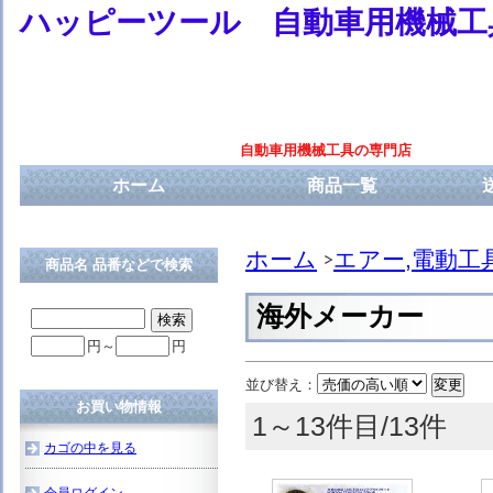
ハッピーツール 自動車用機械工
自動車用機械工具の専門店
ホーム
商品一覧
ホーム
エアー,電動工
商品名 品番などで検索
海外メーカー
円～
円
並び替え：
お買い物情報
1～13件目/13件
カゴの中を見る
会員ログイン