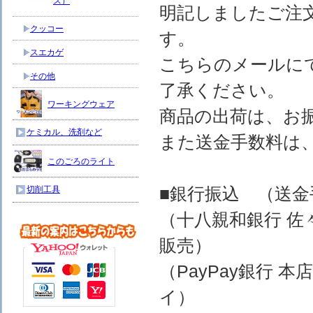
ス）
明記しましたご注
クッコー
す。
スエカゲ
こちらのメールに
その他
了承ください。
ワーキングウェア
商品の出荷は、お
ケミカル、洗剤など
また送金手数料は
このごろのライト
■銀行振込 （送
切削工具
（十八親和銀行 佐
販売）
（PayPay銀行 
イ）