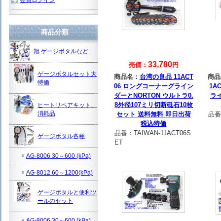
商品分類
旭 ゲージボタルなど
33,780
売価：
円
ゲージボタルセット大
商品名：
台湾の良品 11ACT
商品
特価
06 ロングコーナーグライン
1A
ダーとNORTON ウルトラ0.
ラ
8外径107ミリ切断砥石10枚
ヒートリペアキット、
消耗品
セット 送料無料 即日出荷
品番
税込特価
品番：
TAIWAN-11ACT06S
ゲージボタル各種
ET
AG-8006 30～600 (kPa)
AG-8012 60～1200(kPa)
ゲージボタルと便利ツ
ールのセット
AG-8006 30～600 (kPa)