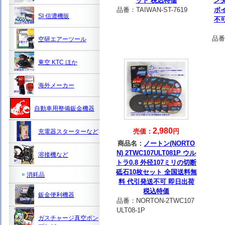
ット 税込特価
ン
品番：
TAIWAN-ST-7619
ボ
SI 信濃機販
不
品番
空研エアーツール
東空 KTC ほか
海外メーカー
自動車用整備鈑金機器
2,980
売価：
円
充電器スターターなど
商品名：
ノートン(NORTO
N) 2TWC107ULT081P ウル
溶接機など
トラ0.8 外径107ミリの切断
砥石10枚セット 全国送料無
消耗品
料 代引発送不可 即日出荷
税込特価
鈑金便利機器
品番：
NORTON-2TWC107
ULT08-1P
ガスチャージ真空ポン