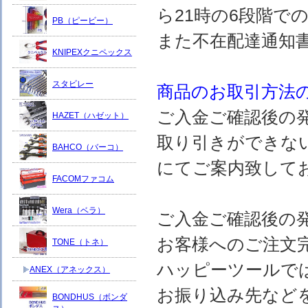
ら21時の6段階で
PB（ピービー）
また不在配達通知
KNIPEXクニペックス
スタビレー
商品のお取引方法
ご入金ご確認後の
HAZET（ハゼット）
取り引きができな
BAHCO（バーコ）
にてご案内致して
FACOMファコム
Wera（ベラ）
ご入金ご確認後の
お客様へのご注文
TONE（トネ）
ハッピーツールで
ANEX（アネックス）
お振り込み先など
BONDHUS（ボンダ