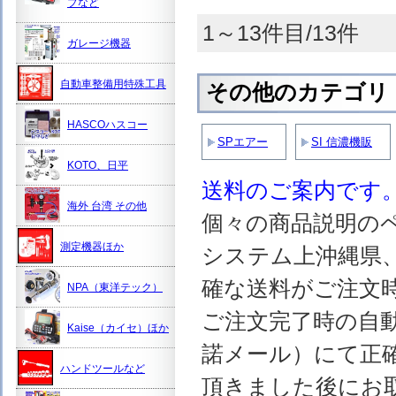
プなど
1～13件目/13件
ガレージ機器
自動車整備用特殊工具
その他のカテゴリ
HASCOハスコー
SPエアー
SI 信濃機販
KOTO、日平
送料のご案内です
海外 台湾 その他
個々の商品説明の
測定機器ほか
システム上沖縄県
確な送料がご注文
NPA（東洋テック）
ご注文完了時の自
Kaise（カイセ）ほか
諾メール）にて正
ハンドツールなど
頂きました後にお