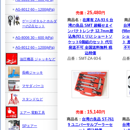
AG-8012 60～1200(kPa)
25,480
売価：
円
商品名：
在庫有 ZA-93 6 台
商
ゲージボタルとホルダ
湾の良品 SMT 超幅せまイ
台湾
ーの2点セット
ンパクトレンチ 12.7mm差
(9
込角(93ミリ)とショートソ
ショ
AG-8006 30～600 (kPa)
ケット6個組のセット 代引
ト 
発送不可 全国送料無料 税
不
AG-8012 60～1200(kPa)
込特価
品番：
SMT-ZA-93-6
品番
油圧機器 ジャッキなど
長崎ジャッキ
マサダ,バーコ
スタンドなど
15,140
売価：
円
エアー,電動工具
商品名：
台湾の良品 ST-761
商品
9 ユニバーサルプーラーセ
台湾
SPエアー