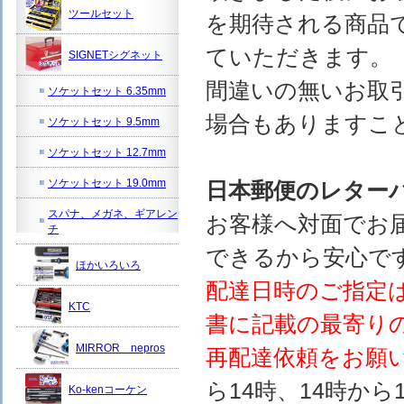
ツールセット
を期待される商品
ていただきます。
SIGNETシグネット
間違いの無いお取
ソケットセット 6.35mm
場合もありますこ
ソケットセット 9.5mm
ソケットセット 12.7mm
ソケットセット 19.0mm
日本郵便のレター
スパナ、メガネ、ギアレン
お客様へ対面でお
チ
できるから安心で
ほかいろいろ
配達日時のご指定
KTC
書に記載の最寄り
MIRROR nepros
再配達依頼をお願
ら14時、14時から
Ko-kenコーケン