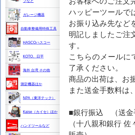
お客様へのご注文
プなど
ハッピーツールで
ガレージ機器
お振り込み先など
自動車整備用特殊工具
明記しましたご注
HASCOハスコー
す。
こちらのメールに
KOTO、日平
了承ください。
海外 台湾 その他
商品の出荷は、お
測定機器ほか
また送金手数料は
NPA（東洋テック）
■銀行振込 （送
Kaise（カイセ）ほか
（十八親和銀行 佐
ハンドツールなど
販売）