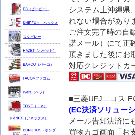
システム上沖縄県
PB（ピービー）
れない場合があり
KNIPEXクニペックス
ご注文完了時の自
スタビレー
諾メール）にて正
HAZET（ハゼット）
頂きました後にお
対応クレジットカ
BAHCO（バーコ）
FACOMファコム
Wera（ベラ）
■三菱UFJニコス
TONE（トネ）
(EC決済ソリュー
ANEX（アネックス）
メール告知決済に
買物カゴ画面「お
BONDHUS（ボンダ