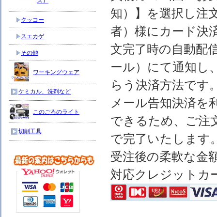
ス）
知）】を選択し注
クッコー
者）様にカード決
スエカゲ
文完了時の自動配
その他
ール）にて通知し
ワーキングウェア
らう決済方法です
ケミカル、洗剤など
メール告知決済を
このごろのライト
できるため、ご注
切削工具
で完了いたします
受注後の柔軟な金
対応クレジットカ