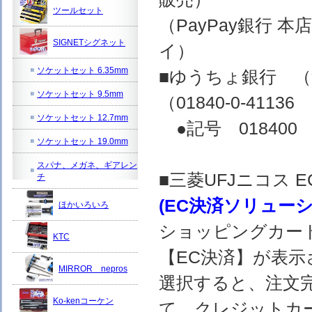
ツールセット
（PayPay銀行 
SIGNETシグネット
イ）
ソケットセット 6.35mm
■ゆうちょ銀行 
ソケットセット 9.5mm
（01840-0-4
ソケットセット 12.7mm
●記号 018400 
ソケットセット 19.0mm
スパナ、メガネ、ギアレン
■三菱UFJニコス
チ
(EC決済ソリュー
ほかいろいろ
ショッピングカー
KTC
【EC決済】が表示
MIRROR nepros
選択すると、注文完
Ko-kenコーケン
て、クレジットカ