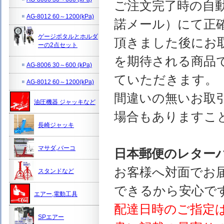
ご注文完了時の自
AG-8012 60～1200(kPa)
諾メール）にて正
ゲージボタルとホルダ
頂きました後にお
ーの2点セット
を期待される商品
AG-8006 30～600 (kPa)
ていただきます。
AG-8012 60～1200(kPa)
間違いの無いお取
油圧機器 ジャッキなど
場合もありますこ
長崎ジャッキ
マサダ,バーコ
日本郵便のレター
お客様へ対面でお
スタンドなど
できるから安心で
エアー,電動工具
配達日時のご指定
SPエアー