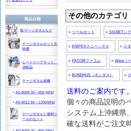
その他のカテゴリ
商品分類
旭 ゲージボタルなど
ツールセット
SIGNETシ
ゲージボタルセット大
KNIPEXクニペックス
スタ
特価
FACOMファコム
Wera（
ヒートリペアキット、
消耗品
BONDHUS（ボンダス）
ゲージボタル各種
送料のご案内です
AG-8006 30～600 (kPa)
個々の商品説明の
AG-8012 60～1200(kPa)
システム上沖縄県
ゲージボタルと便利ツ
ールのセット
確な送料がご注文
AG-8006 30～600 (kPa)