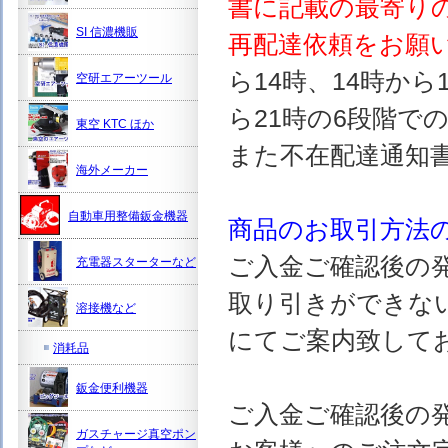
書に記載の最寄り
SI 信濃機販
再配達依頼をお願
ら14時、14時から
空研エアーツール
ら21時の6段階で
東空 KTC ほか
また不在配達通知
海外メーカー
自動車用整備鈑金機器
商品のお取引方法
ご入金ご確認後の
充電器スターターなど
取り引きができな
溶接機など
にてご案内致して
消耗品
鈑金便利機器
ご入金ご確認後の
ガスチャージ真空ポン