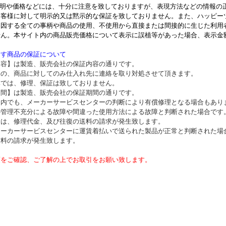
説明や価格などには、十分に注意を致しておりますが、表現方法などの情報の
お客様に対して明示的又は黙示的な保証を致しておりません。また、ハッピー
起因する全ての事柄や商品の使用、不使用から直接または間接的に生じた利用
せん。本サイト内の商品販売価格について表示に誤植等があった場合、表示
ます
商品の保証について
内容】は製造、販売会社の保証内容の通りです。
売の、商品に対してのみ仕入れ先に連絡を取り対処させて頂きます。
体では、修理、保証は致しておりません。
期間】は製造、販売会社の保証期間の通りです。
間内でも、メーカーサービスセンターの判断により有償修理となる場合もあり
の管理不充分による故障や間違った使用方法による故障と判断された場合です
合は、修理代金、及び往復の送料の請求が発生致します。
メーカーサービスセンターに運賃着払いで送られた製品が正常と判断された場
送料の請求が発生致します。
項をご確認、ご了解の上でお取引をお願い致します。