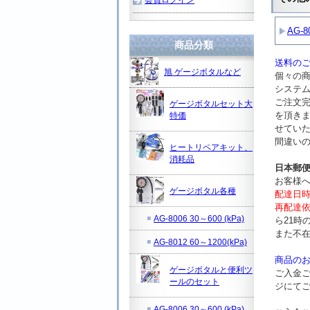
AG-8
商品分類
送料のご
旭 ゲージボタルなど
個々の
システ
ご注文
ゲージボタルセット大
を頂き
特価
せてい
間違い
ヒートリペアキット、
消耗品
日本郵
お客様
ゲージボタル各種
配達日
再配達
AG-8006 30～600 (kPa)
ら21時
また不
AG-8012 60～1200(kPa)
商品の
ゲージボタルと便利ツ
ご入金
ールのセット
ジにて
AG-8006 30～600 (kPa)