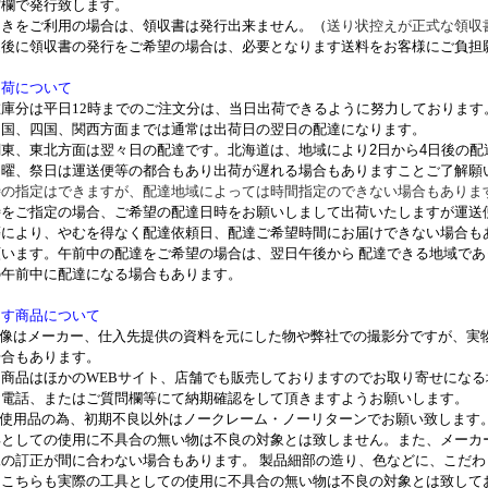
空欄で発行致します。
引きをご利用の場合は、領収書は発行出来ません。（
送り状控えが正式な領収
送後に領収書の発行をご希望の場合は、必要となります送料をお客様にご負担
出荷について
庫分は平日12時までのご注文分は、当日出荷できるように努力しております
中国、四国、関西方面までは通常は出荷日の翌日の配達になります。
東、東北方面は翌々日の配達です。北海道は、地域により2日から4日後の配
日曜、祭日は運送便等の都合もあり出荷が遅れる場合もありますことご了解願
時の指定はできますが、配達地域によっては時間指定のできない場合もありま
時をご指定の場合、ご希望の配達日時をお願いしまして出荷いたしますが運送
等により、やむを得なく配達依頼日、配達ご希望時間にお届けできない場合も
願います。午前中の配達をご希望の場合は、翌日午後から 配達できる地域であ
の午前中に配達になる場合もあります。
ます
商品について
画像はメーカー、仕入先提供の資料を元にした物や弊社での撮影分ですが、実
場合もあります。
、商品はほかのWEBサイト、店舗でも販売しておりますのでお取り寄せにな
お電話、またはご質問欄等にて納期確認をして頂きますようお願いします。
未使用品の為、初期不良以外はノークレーム・ノーリターンでお願い致します
具としての使用に不具合の無い物は不良の対象とは致しません。また、メーカ
像の訂正が間に合わない場合もあります。 製品細部の造り、色などに、こだ
。こちらも実際の工具としての使用に不具合の無い物は不良の対象とは致して