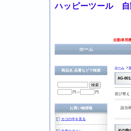
ハッピーツール 自
自動車用
ホーム
ホーム
商品名 品番などで検索
AG-801
円～
円
並び替え
該当
お買い物情報
カゴの中を見る
その他
会員ログイン