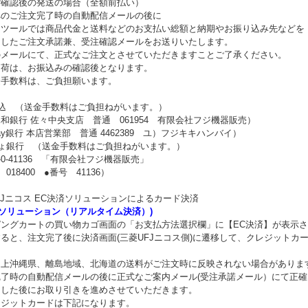
ご確認後の発送の場合（全額前払い）
へのご注文完了時の自動配信メールの後に
ーツールでは商品代金と送料などのお支払い総額と納期やお振り込み先などを
ましたご注文承諾兼、受注確認メールをお送りいたします。
のメールにて、正式なご注文とさせていただきますことご了承ください。
出荷は、お振込みの確認後となります。
金手数料は、ご負担願います。
振込 （送金手数料はご負担ねがいます。）
和銀行 佐々中央支店 普通 061954 有限会社フジ機器販売）
Pay銀行 本店営業部 普通 4462389 ユ）フジキキハンバイ）
ちょ銀行 （送金手数料はご負担ねがいます。）
40-0-41136 「有限会社フジ機器販売」
18400 ●番号 41136）
FJニコス EC決済ソリューションによるカード決済
済ソリューション（リアルタイム決済）)
ングカートの買い物カゴ画面の「お支払方法選択欄」に【EC決済】が表示さ
ると、注文完了後に決済画面(三菱UFJニコス側)に遷移して、クレジットカ
ム上沖縄県、離島地域、北海道の送料がご注文時に反映されない場合がありま
完了時の自動配信メールの後に正式なご案内メール(受注承諾メール）にて正
ました後にお取り引きを進めさせていただきます。
レジットカードは下記になります。