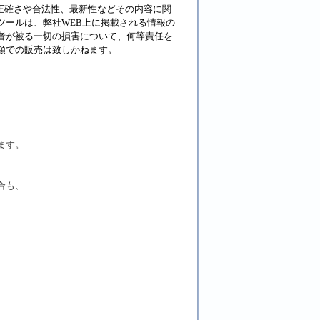
正確さや合法性、最新性などその内容に関
ツールは、弊社WEB上に掲載される情報の
者が被る一切の損害について、何等責任を
金額での販売は致しかねます。
ます。
。
合も、