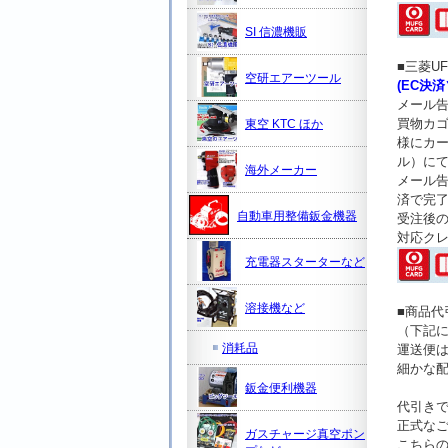
SI 信濃機販
■三菱U
空研エアーツール
(EC決
メール告
買物カ
東空 KTC ほか
様にカー
ル）に
海外メーカー
メール
済で完
自動車用整備鈑金機器
受注後
対応ク
充電器スターターなど
溶接機など
■商品
（下記
消耗品
運送便
細かな
鈑金便利機器
代引き
正式なご
ガスチャージ真空ポン
こちら