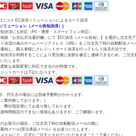
FJニコス EC決済ソリューションによるカード決済
済ソリューション（メール告知決済）)
知決済にも対応（PC・携帯・スマートフォン対応）
ゴ画面「お支払方法選択欄」にて【EC決済（メール告知）】を選択し注文完
ド決済の為のホームページアドレス（URL）をご注文完了時の自動配信メー
て通知し、購入者様にクレジットカード決済を行ってもらう決済方法です。
告知決済を利用することにより受注後に金額を修正し連絡できるため、ご注文
了いたします。
の柔軟な金額変更に対応できるのが特徴です。
レジットカードは下記になります。
代引 代引きの場合には別途手数料がかかります。
にご案内致しております。）
は、弊社指定便にてお送り致しております。
配達時間指定のできない地域もありますが、ご了解願います。
でのお取引の場合、ご注文完了時の自動配信メールの後に
案内メール(受注承諾メール）をお送りいたします。
のメールにて、正式なご注文とさせていただきますことご了承ください。