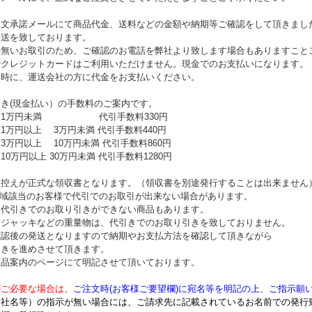
注文承諾メールにて商品代金、送料などの金額や納期等ご確認をして頂きまし
発送を致しております。
の無いお取引のため、ご確認のお電話を弊社より致します場合もありますこと
でクレジットカードはご利用いただけません。現金でのお支払いになります。
達時に、運送会社の方に代金をお支払いください。
き(現金払い）の手数料のご案内です。
額1万円未満 代引手数料330円
1万円以上 3万円未満 代引手数料440円
3万円以上 10万円未満 代引手数料860円
10万円以上 30万円未満 代引手数料1280円
状控えが正式な領収書となります。（領収書を別途発行することは出来ません
地域該当のお客様で代引でのお取引が出来ない場合があります。
、代引きでのお取り引きができない商品もあります。
ジジャッキなどの重量物は、代引きでのお取り引きを致しておりません。
確認後の発送となりますので納期やお支払方法を確認して頂きながら
引きを進めさせて頂きます。
商品案内のページにて明記させて頂いております。
がご必要な場合は
、
ご注文時(お客様ご要望欄)に宛名等を明記の上、ご指示願
社名等）の指示が無い場合には、ご請求先に記載されているお名前での発行致