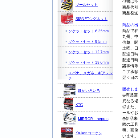
但書は
ツールセット
商品代
商品発
SIGNETシグネット
商品の
商品で在
ソケットセット 6.35mm
九州、
ソケットセット 9.5mm
信越、関
土曜、
ソケットセット 12.7mm
配達日
配達日
ソケットセット 19.0mm
諸事情
ご了承
スパナ、メガネ、ギアレン
翌々日
チ
販売し
ほかいろいろ
◎商品
異なる
KTC
◎また
ールや
◎新品
MIRROR nepros
際の工
明、画
Ko-kenコーケン
います