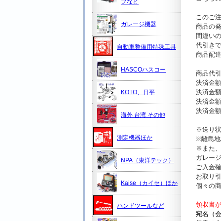
プなど
このご
ガレージ機器
商品の
間違い
代引き
自動車整備用特殊工具
商品配
HASCOハスコー
商品代引
決済金
決済金額
KOTO、日平
決済金額
決済金額
海外 台湾 その他
※送り
測定機器ほか
※離島
※また
ガレー
NPA（東洋テック）
ご入金
お取り
Kaise（カイセ）ほか
個々の
領収書
ハンドツールなど
宛名（会