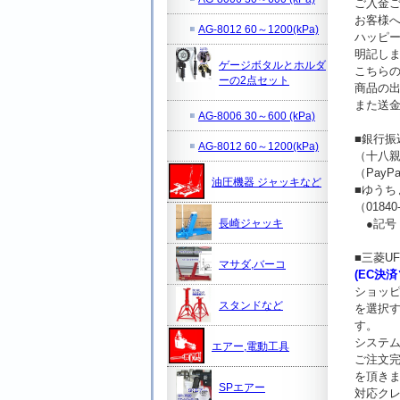
ご入金
お客様
AG-8012 60～1200(kPa)
ハッピ
明記し
ゲージボタルとホルダ
こちら
ーの2点セット
商品の
また送
AG-8006 30～600 (kPa)
■銀行
AG-8012 60～1200(kPa)
（十八親
（Pay
油圧機器 ジャッキなど
■ゆう
（018
長崎ジャッキ
●記号 0
■三菱U
マサダ,バーコ
(EC決
ショッピ
スタンドなど
を選択す
す。
システ
エアー,電動工具
ご注文
を頂き
SPエアー
対応ク