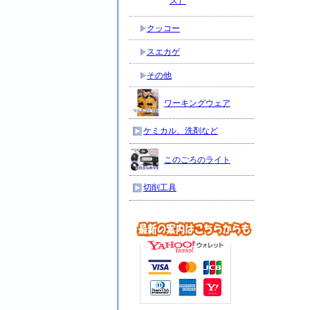
ス）
クッコー
スエカゲ
その他
ワーキングウェア
ケミカル、洗剤など
このごろのライト
切削工具