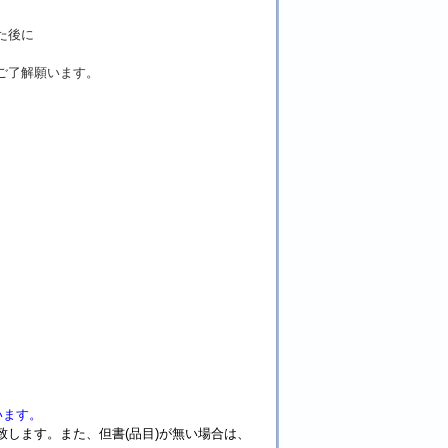
た後に
ご了解願います。
）
います。
します。また、但書(品目)が無い場合は、