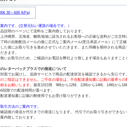
006 30～600 (kPa)
案内です。(立替元払い運賃の場合です。）
商品説明のページにて送料をご案内致しております。
ム上沖縄県、北海道、離島地域に該当されるお客様への正確な送料がご注文時
完了時の自動配信メールの後に正式なご案内メール(受注承諾メール）にて正
ました後にお取り引きを進めさせていただきます。また同梱を期待される商品
ただきます。
の無いお取引のため、ご確認のお電話を弊社より致します場合もありますこと
便のレターパックプラスでの発送について
へ対面でお届けし、追跡サービスで商品の配達状況を確認できるから安心です
時のご指定はできません。ご不在の場合は、不在配達通知書に記載の最寄りの
依頼をお願いします。
最長10日間 9時から12時、12時から14時、14時から16
の6段階での配達時間が選べます。
在配達通知書に記載の郵便局でもお受け取りができます。
お取引方法のご案内です。
ご確認後の発送か代引きでの発送になります。 代引でのお取り引きができな
ご案内致しております。