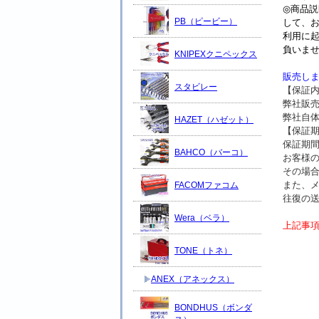
◎商品
PB（ピービー）
して、
利用に
負いま
KNIPEXクニペックス
販売し
スタビレー
【保証
弊社販
弊社自
HAZET（ハゼット）
【保証
保証期
BAHCO（バーコ）
お客様
その場
また、
FACOMファコム
往復の
Wera（ベラ）
上記事
TONE（トネ）
ANEX（アネックス）
BONDHUS（ボンダ