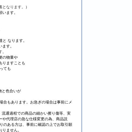
書となります。
）
願います。
。
達と なります。
います。
す。
便の物量や
ありますことも
っても
物と色合いが
る場合もあります。お急ぎの場合は事前にメ
。流通過程での商品の細かい擦り傷等、実
ーや代理店の急な仕様変更の為、商品説
わりのある方は、事前に確認の上でお取引願
おりません。