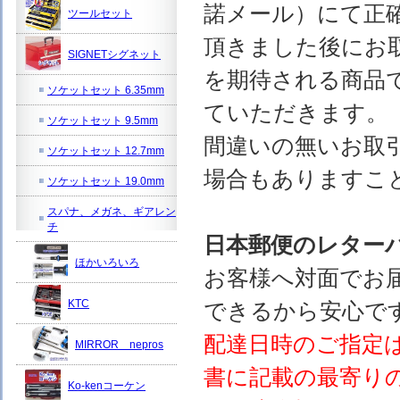
諾メール）にて正
ツールセット
頂きました後にお
SIGNETシグネット
を期待される商品
ソケットセット 6.35mm
ていただきます。
ソケットセット 9.5mm
間違いの無いお取
ソケットセット 12.7mm
場合もありますこ
ソケットセット 19.0mm
スパナ、メガネ、ギアレン
チ
日本郵便のレター
ほかいろいろ
お客様へ対面でお
KTC
できるから安心で
配達日時のご指定
MIRROR nepros
書に記載の最寄り
Ko-kenコーケン