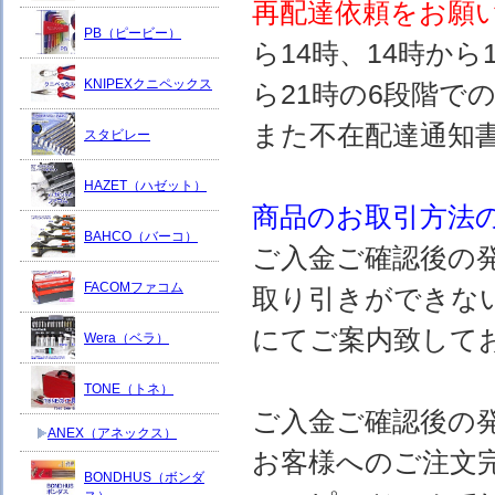
再配達依頼をお願
PB（ピービー）
ら14時、14時から
KNIPEXクニペックス
ら21時の6段階で
また不在配達通知
スタビレー
HAZET（ハゼット）
商品のお取引方法
BAHCO（バーコ）
ご入金ご確認後の
FACOMファコム
取り引きができな
にてご案内致して
Wera（ベラ）
TONE（トネ）
ご入金ご確認後の
ANEX（アネックス）
お客様へのご注文
BONDHUS（ボンダ