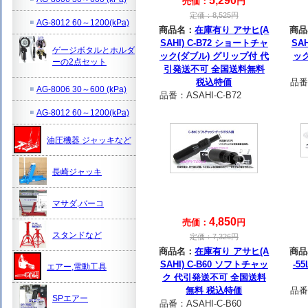
5,290
売価：
円
定価：
8,525
円
AG-8012 60～1200(kPa)
商品名：
在庫有り アサヒ(A
商品
SAHI) C-B72 ショートチャ
SA
ゲージボタルとホルダ
ック(ダブル) グリップ付 代
ッ
ーの2点セット
引発送不可 全国送料無料
税込特価
品番
AG-8006 30～600 (kPa)
品番：
ASAHI-C-B72
AG-8012 60～1200(kPa)
油圧機器 ジャッキなど
長崎ジャッキ
マサダ,バーコ
4,850
売価：
円
スタンドなど
定価：
7,326
円
商品名：
在庫有り アサヒ(A
商品
SAHI) C-B60 ソフトチャッ
-5
エアー,電動工具
ク 代引発送不可 全国送料
無料 税込特価
品番
SPエアー
品番：
ASAHI-C-B60