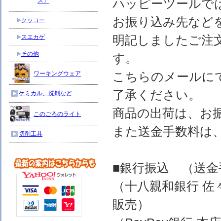
ハッピーツールで
ス）
お振り込み先など
クッコー
明記しましたご注
スエカゲ
その他
す。
こちらのメールに
ワーキングウェア
了承ください。
ケミカル、洗剤など
商品の出荷は、お
このごろのライト
また送金手数料は
切削工具
■銀行振込 （送
（十八親和銀行 佐
販売）