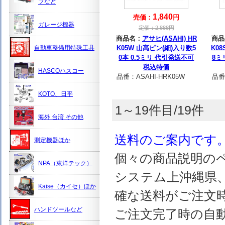
プなど
1,840
売価：
円
ガレージ機器
定価：
2,888
円
商品名：
アサヒ(ASAHI) HR
商品
自動車整備用特殊工具
K05W 山高ピン(細)入り数5
K08
0本 0.5ミリ 代引発送不可
8ミ
税込特価
HASCOハスコー
品番：
ASAHI-HRK05W
品番
KOTO、日平
1～19件目/19件
海外 台湾 その他
送料のご案内です
測定機器ほか
個々の商品説明の
NPA（東洋テック）
システム上沖縄県
Kaise（カイセ）ほか
確な送料がご注文
ハンドツールなど
ご注文完了時の自