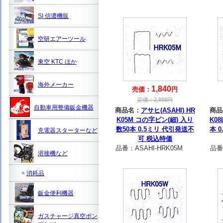
SI 信濃機販
空研エアーツール
東空 KTC ほか
海外メーカー
1,840
売価：
円
定価：
2,888
円
自動車用整備鈑金機器
商品名：
アサヒ(ASAHI) HR
商品
K05M コの字ピン(細) 入り
K0
数50本 0.5ミリ 代引発送不
本 
充電器スターターなど
可 税込特価
品番：
ASAHI-HRK05M
品番
溶接機など
消耗品
鈑金便利機器
ガスチャージ真空ポン