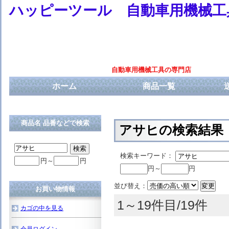
ハッピーツール 自動車用機械工
自動車用機械工具の専門店
ホーム
商品一覧
商品名 品番などで検索
アサヒの検索結果
検索キーワード：
円～
円
円～
円
並び替え：
お買い物情報
1～19件目/19件
カゴの中を見る
会員ログイン