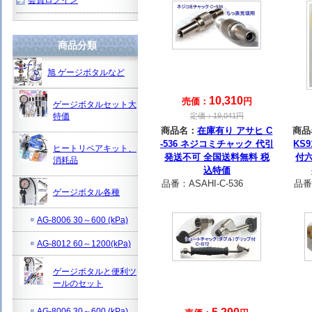
商品分類
旭 ゲージボタルなど
10,310
売価：
円
ゲージボタルセット大
特価
定価：
19,041
円
商品名：
在庫有り アサヒ C
商品
-536 ネジコミチャック 代引
KS
ヒートリペアキット、
発送不可 全国送料無料 税
付
消耗品
込特価
品番：
ASAHI-C-536
品番
ゲージボタル各種
AG-8006 30～600 (kPa)
AG-8012 60～1200(kPa)
ゲージボタルと便利ツ
ールのセット
AG-8006 30～600 (kPa)