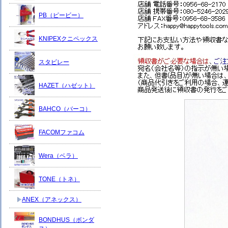
PB（ピービー）
KNIPEXクニペックス
スタビレー
HAZET（ハゼット）
BAHCO（バーコ）
FACOMファコム
Wera（ベラ）
TONE（トネ）
ANEX（アネックス）
BONDHUS（ボンダ