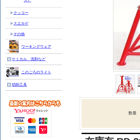
ス）
クッコー
スエカゲ
その他
ワーキングウェア
ケミカル、洗剤など
このごろのライト
切削工具
数量