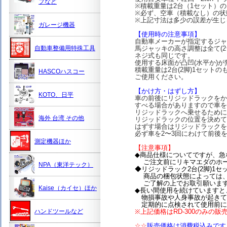
プなど
※積載重量は2台（1セット）
※必ず、空車（積載なし）の状
※上記寸法は多少の誤差が生じ
ガレージ機器
【使用時の注意事項】
自動車メーカーが指定するジャ
自動車整備用特殊工具
馬ジャッキの高さ調整は全て(
ネジ式も同じです。
使用する床面が凸凹(水平か)
積載重量は2台(2脚)1セッ
HASCOハスコー
ご使用ください。
【かけ方・はずし方】
KOTO、日平
車の前後にリジッドラックをか
すべる場合がありますので車を
リジッドラックへ乗せるために
海外 台湾 その他
リジッドラックの位置を決めて
はずす場合はリジッドラックを
必ず車を2〜3回にわけて前後
測定機器ほか
【注意事項】
◆商品仕様についてですが、急
ご注文前にリキマエダのホー
NPA（東洋テック）
◆リジッドラック2台(2脚)1
商品の梱包状態によっては、
ご了解の上でお取引願います
Kaise（カイセ）ほか
◆長い間使用を続けていますと
物損事故や人身事故が起きて
定期的に点検されて使用前に
ハンドツールなど
※上記価格はRD-300のみの
☆☆
販売価格は消費税込みです