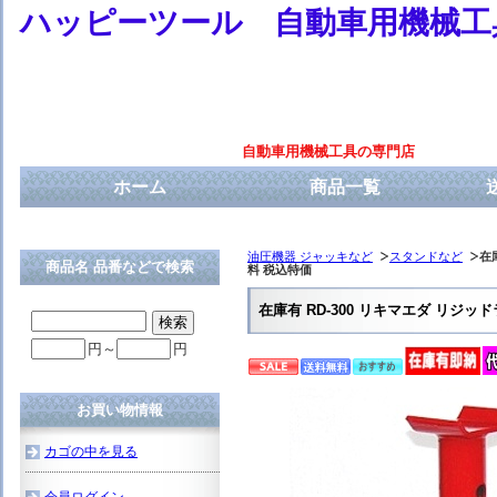
ハッピーツール 自動車用機械工
自動車用機械工具の専門店
ホーム
商品一覧
油圧機器 ジャッキなど
スタンドなど
在
商品名 品番などで検索
料 税込特価
在庫有 RD-300 リキマエダ リジ
円～
円
お買い物情報
カゴの中を見る
会員ログイン