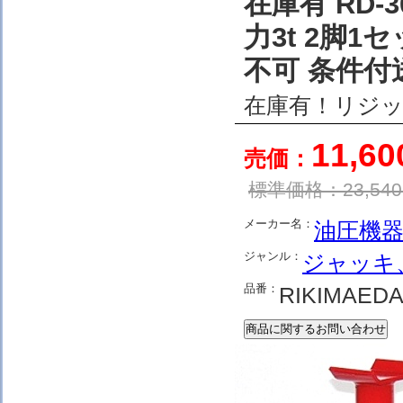
在庫有 RD-
力3t 2脚
不可 条件付
在庫有！リジッ
11,6
売価：
標準価格：
23,540
メーカー名：
油圧機器
ジャンル：
ジャッキ
品番：
RIKIMAEDA