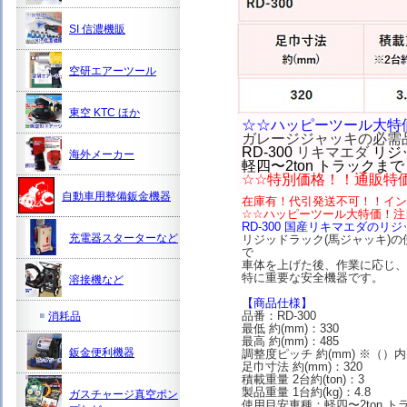
SI 信濃機販
空研エアーツール
東空 KTC ほか
☆☆ハッピーツール大特
ガレージジャッキの必需
RD-300
リキマエダ
リジ
海外メーカー
軽四〜2ton トラックまで
☆☆特別価格！！通販特
自動車用整備鈑金機器
在庫有！代引発送不可！！イン
☆☆ハッピーツール大特価！注
RD-300 国産リキマエダのリ
充電器スターターなど
リジッドラック(馬ジャッキ)
で
車体を上げた後、作業に応じ、
特に重要な安全機器です。
溶接機など
【商品仕様】
品番：RD-300
消耗品
最低 約(mm)：330
最高 約(mm)：485
鈑金便利機器
調整度ピッチ 約(mm) ※（）内は
足巾寸法 約(mm)：320
積載重量 2台約(ton)：3
製品重量 1台約(kg)：4.8
ガスチャージ真空ポン
使用目安車種：軽四〜2ton ト