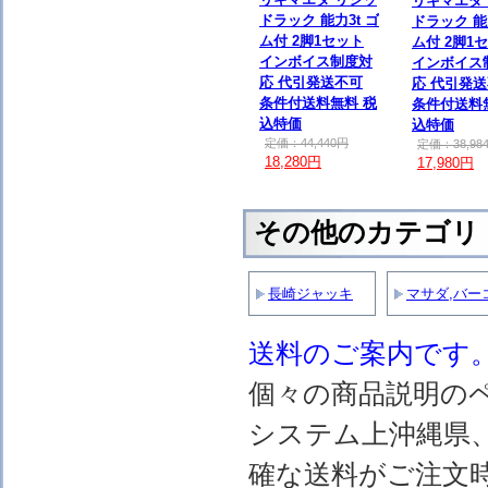
リキマエダ
ドラック 能力3t ゴ
ドラック 能力
ム付 2脚1セット
ム付 2脚1
インボイス制度対
インボイス
応 代引発送不可
応 代引発
条件付送料無料 税
条件付送料
込特価
込特価
定価：44,440円
定価：38,98
18,280円
17,980円
その他のカテゴリ
長崎ジャッキ
マサダ,バー
送料のご案内です
個々の商品説明の
システム上沖縄県
確な送料がご注文