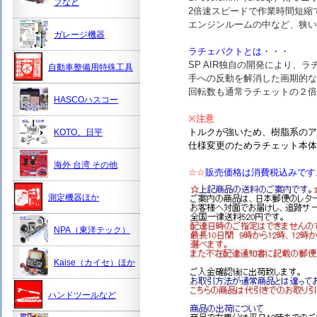
プなど
2倍速スピードで作業時間短縮
エンジンルームの中など、狭い
ガレージ機器
ラチェパクトとは・・・
SP AIR独自の開発により
自動車整備用特殊工具
手への反動を解消した画期的な
回転数も通常ラチェットの２倍
HASCOハスコー
※注意
トルクが強いため、樹脂系のア
KOTO、日平
仕様変更のためラチェット本体
海外 台湾 その他
☆☆
販売価格は消費税込みです
測定機器ほか
NPA（東洋テック）
Kaise（カイセ）ほか
ハンドツールなど