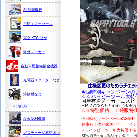
SI 信濃機販
空研エアーツール
東空 KTC ほか
海外メーカー
自動車用整備鈑金機器
充電器スターターなど
今回特別キャンペーンの
溶接機など
☆☆ハッピーツール大特
国産有名メーカーエスピ
SP-7722A 9.5mm（3
消耗品
☆☆特別価格！！通販特
今回特別キャンペーンの2個セ
鈑金便利機器
在庫有！代引発送不可！！イン
☆☆ハッピーツール大特価！注
ガスチャージ真空ポン
SPの9.5mm（3/8sq.）角ミ