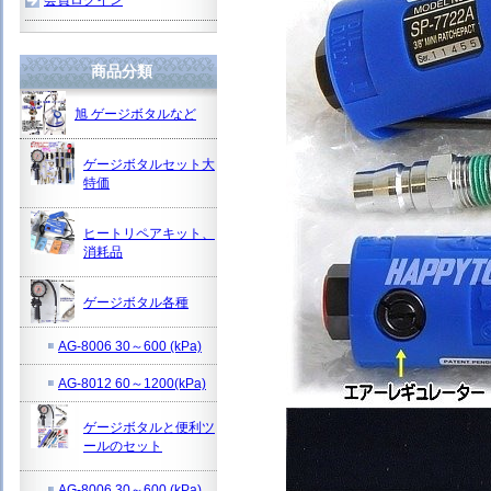
商品分類
旭 ゲージボタルなど
ゲージボタルセット大
特価
ヒートリペアキット、
消耗品
ゲージボタル各種
AG-8006 30～600 (kPa)
AG-8012 60～1200(kPa)
ゲージボタルと便利ツ
ールのセット
AG-8006 30～600 (kPa)