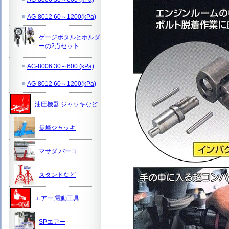
AG-8012 60～1200(kPa)
ゲージボタルとホルダ
ーの2点セット
AG-8006 30～600 (kPa)
AG-8012 60～1200(kPa)
油圧機器 ジャッキなど
長崎ジャッキ
マサダ,バーコ
スタンドなど
エアー,電動工具
SPエアー