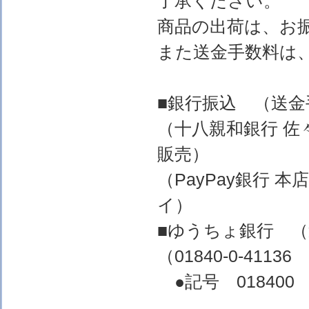
了承ください。
商品の出荷は、お
また送金手数料は
■銀行振込 （送
（十八親和銀行 佐
販売）
（PayPay銀行 
イ）
■ゆうちょ銀行 
（01840-0-4
●記号 018400 