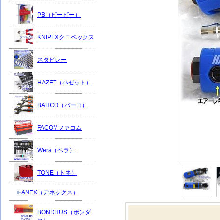
PB（ピービー）
KNIPEXクニペックス
スタビレー
HAZET（ハゼット）
BAHCO（バーコ）
FACOMファコム
Wera（ベラ）
TONE（トネ）
ANEX（アネックス）
BONDHUS（ボンダ