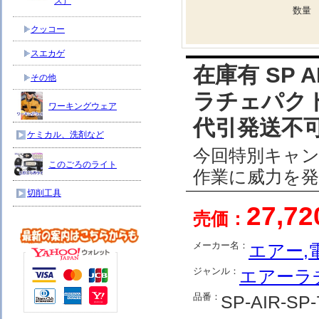
ス）
数量
クッコー
スエカゲ
在庫有 SP AI
その他
ラチェパクト
ワーキングウェア
代引発送不可
ケミカル、洗剤など
今回特別キャン
このごろのライト
作業に威力を発
切削工具
27,7
売価：
メーカー名：
エアー,
ジャンル：
エアーラ
品番：
SP-AIR-SP