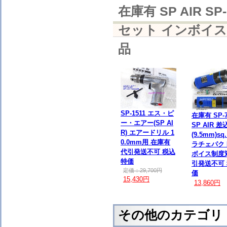
在庫有 SP AIR SP
セット インボイス
品
SP-1511 エス・ピ
在庫有 SP-7
ー・エアー(SP AI
SP AIR 差
R) エアードリル 1
(9.5mm)sq
0.0mm用 在庫有
ラチェパク
代引発送不可 税込
ボイス制度
特価
引発送不可
定価：29,700円
価
15,430円
13,860円
その他のカテゴリ